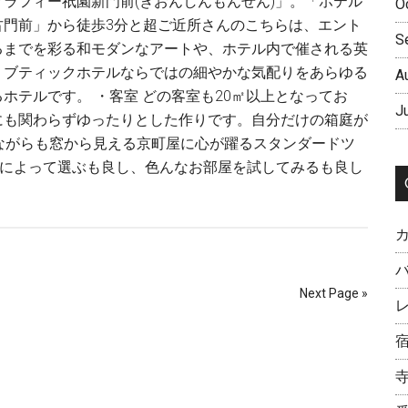
ラフィー祇園新門前(ぎおんしんもんぜん)」。「ホテル
O
古門前」から徒歩3分と超ご近所さんのこちらは、エント
S
るまでを彩る和モダンなアートや、ホテル内で催される英
、ブティックホテルならではの細やかな気配りをあらゆる
A
ホテルです。 ・客室 どの客室も20㎡以上となってお
J
にも関わらずゆったりとした作りです。自分だけの箱庭が
ながらも窓から見える京町屋に心が躍るスタンダードツ
みによって選ぶも良し、色んなお部屋を試してみるも良し
Next Page »