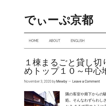
でぃーぷ京都
HOME
ABOUT
ENGLISH
１棟まるごと貸し切
めトップ１０～中心
November 3, 2020
by
Mewby
Leave a Comment
隣の客室や廊下からの
処。そんなわずらわし