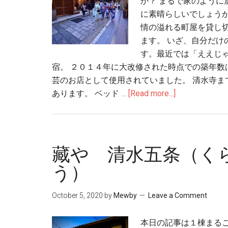
か？ まるで家のよう
に素晴らしいでしょう
情の溢れる町屋を貸し
ます。 いざ、自分だけ
す。最近では「ええじ
宿。 ２０１４年に大改修された時点での築年
芸のお店として使用されていました。 清水寺
あります。 ベッド …
[Read more...]
藏や 清水五条（く
う）
October 5, 2020
by
Mewby
Leave a Comment
本日の記事は１棟まる