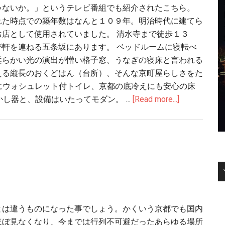
ゃないか。」というテレビ番組でも紹介されたこちら。
れた時点での築年数はなんと１０９年。明治時代に建てら
お店として使用されていました。 清水寺まで徒歩１３
が軒を連ねる五条坂にあります。 ベッドルームに寝転べ
柔らかい光の演出が憎い格子窓、うなぎの寝床と言われる
える縦長のおくどはん（台所）、そんな京町屋らしさをた
にウォシュレット付トイレ、京都の底冷えにも安心の床
し器と、設備はいたってモダン。 …
[Read more...]
とは違うものになった事でしょう。かくいう京都でも国内
ほぼ見なくなり、今までは行列不可避だったあらゆる場所