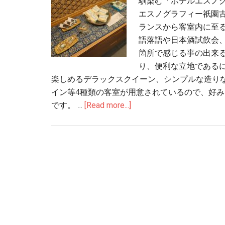
馴染む「ホテルエスノグ
エスノグラフィー祇園
ランスから客室内に至
語落語や日本酒試飲会
箇所で感じる事の出来る
り、便利な立地である
楽しめるデラックスクイーン、シンプルな造り
イン等4種類の客室が用意されているので、好
です。 …
[Read more...]