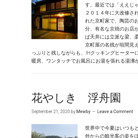
す。最近では「ええじ
２０１４年に大改修さ
れた京町家で、陶芸の
分、有名な京焼のお店
ば天井には立派な梁、
京町屋の名残が垣間見
っぷりと残しながらも、IHクッキングヒーター
暖房、ワンタッチでお風呂にお湯を張れる湯沸か
花やしき 浮舟園
September 21, 2020
by
Mewby
Leave a Comment
世界中で今夏はいつも
外からの観光客の姿を