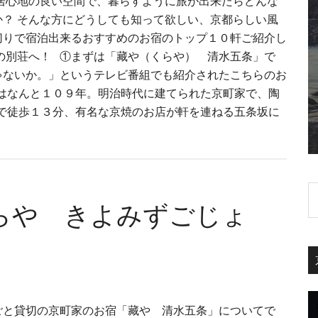
に居心地の良い空間で、暮らすように旅が出来たらどんな
か？ そんな方にどうしても知って欲しい、京都らしい風
切りで宿泊出来るおすすめのお宿のトップ１０軒ご紹介し
の別荘へ！ ①まずは「藏や（くらや） 清水五条」で
ゃないか。」というテレビ番組でも紹介されたこちらのお
数はなんと１０９年。明治時代に建てられた京町家で、陶
まで徒歩１３分、有名な京焼のお店が軒を連ねる五条坂に
らや きよみずごじょ
ごと貸切の京町家のお宿「藏や 清水五条」についてで