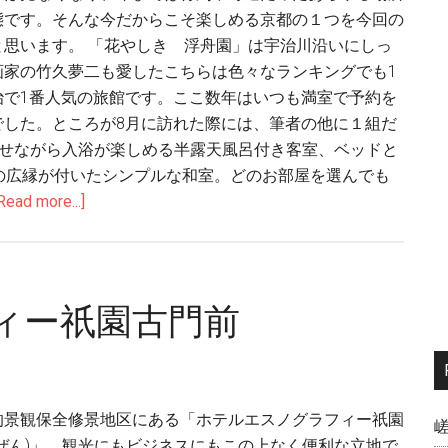
態です。そんな今だからこそ楽しめる京都の１つを今回の
と思います。 「花やしき 浮舟園」は宇治川沿いにしっ
画家の竹久夢二も愛したこちらは色々なランキングでも1
治で1番人気の旅館です。ここ数年はいつも満室で予約を
でした。ところが8月に訪れた際には、筆者の他に１組だ
ませながら入浴が楽しめる半露天風呂付き客室、ベッドと
の広縁が付いたシンプルな和室。どのお部屋を選んでも
Read more...]
ィー祇園古門前
的景観保全修景地区にある「ホテルエスノグラフィー祇園
ぜん)」。観光にもビジネスにもこの上なく便利な立地で