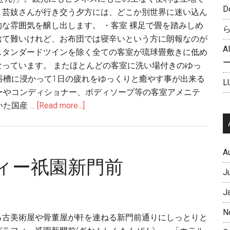
D
、芸妓さんが行き交う夕方には、どこか別世界に迷い込ん
な雰囲気を醸し出します。 ・客室 裸足で畳を踏みしめ
捨て難いけれど、お布団では寝辛いという方に朗報なのが
A
スタンダードツインを除く全ての客室が琉球畳敷きに低め
なっています。 またほとんどの客室に洗い場付きのゆっ
浴槽に浸かって1日の疲れをゆっくりと癒やす事が出来る
L
ーやコンディショナー、ボディソープ等の客室アメニテ
た国産 …
[Read more...]
A
ィー祇園新門前
J
J
N
る古美術屋や骨董屋が軒を連ねる新門前通りにしっとりと