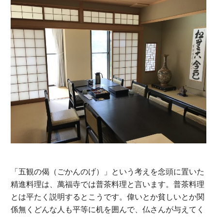
「五観の偈（ごかんのげ）」という考えを念頭に置いた
精進料理は、萬福寺では普茶料理と言います。普茶料理
とは平たく説明するとこうです。偉いとか貧しいとか関
係無くどんな人も平等に机を囲んで、仏さんが与えてく