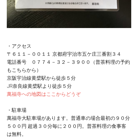
・アクセス
〒６１１－００１１ 京都府宇治市五ケ庄三番割３４
電話番号 ０７７４－３２－３９００（普茶料理の予約
もこちらから）
京阪宇治線黄檗駅から徒歩５分
JR奈良線黄檗駅より徒歩５分
萬福寺への地図はここからどうぞ
・駐車場
萬福寺大駐車場があります。普通車の場合最初の９０分
５００円 超過３０分毎に２００円。普茶料理の食事客
は無料。